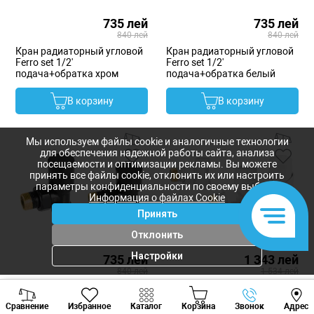
735 лей
735 лей
840 лей
840 лей
Кран радиаторный угловой
Кран радиаторный угловой
Ferro set 1/2'
Ferro set 1/2'
подача+обратка хром
подача+обратка белый
В корзину
В корзину
Мы используем файлы cookie и аналогичные технологии
для обеспечения надежной работы сайта, анализа
посещаемости и оптимизации рекламы. Вы можете
принять все файлы cookie, отклонить их или настроить
параметры конфиденциальности по своему выбору.
Информация о файлах Cookie
Принять
Отклонить
Настройки
735 лей
1 343 лей
840 лей
1 534 лей
Кран радиаторный угловой
Кран радиаторный угловой
Viber
Whatsapp
Tele
Ferro set 1/2'
Ferro set 1/2 белый +
Сравнение
Избранное
Каталог
Корзина
Звонок
Адрес
подача+обратка черный
термоголовка
+373