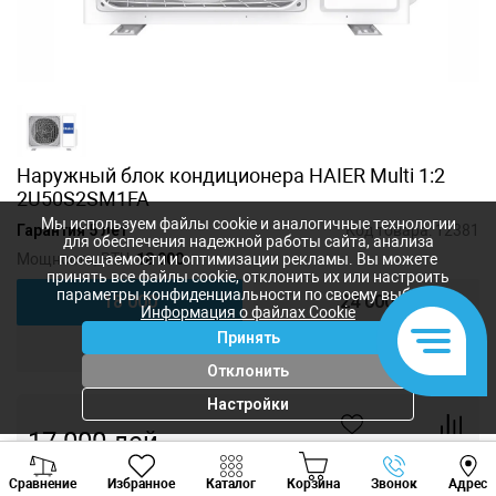
Наружный блок кондиционера HAIER Multi 1:2
2U50S2SM1FA
Мы используем файлы cookie и аналогичные технологии
Гарантия 5 лет
Код товара:
12381
для обеспечения надежной работы сайта, анализа
Мощность, BTU:
18 000
посещаемости и оптимизации рекламы. Вы можете
принять все файлы cookie, отклонить их или настроить
параметры конфиденциальности по своему выбору.
18 000
24 000
Информация о файлах Cookie
Принять
24 000
42 000
Отклонить
Настройки
17 000
лей
-
+
Viber
Whatsapp
Tele
Сравнение
Избранное
Каталог
Корзина
Звонок
Адрес
+373