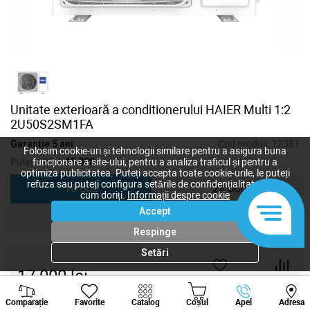
Unitate exterioară a conditionerului HAIER Multi 1:2
2U50S2SM1FA
Garanție 5 ani
Cod produs:
12381
Folosim cookie-uri și tehnologii similare pentru a asigura buna
Putere, BTU:
18 000
funcționare a site-ului, pentru a analiza traficul și pentru a
optimiza publicitatea. Puteți accepta toate cookie-urile, le puteți
refuza sau puteți configura setările de confidențialitate după
18 000
24 000
cum doriți.
Informații despre cookie
Accept
24 000
42 000
Respinge
Setări
17 000
lei
-
+
Viber
Whatsapp
Tele
Comparație
Favorite
Catalog
Coșul
Apel
Adresa
+373