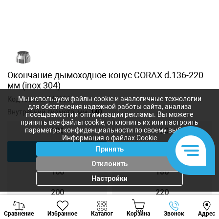
Окончание дымоходное конус CORAX d.136-220
мм (inox 304)
Мы используем файлы cookie и аналогичные технологии
Код товара:
444336
для обеспечения надежной работы сайта, анализа
Внутренний диаметр, мм:
140
посещаемости и оптимизации рекламы. Вы можете
принять все файлы cookie, отклонить их или настроить
параметры конфиденциальности по своему выбору.
100
120
Информация о файлах Cookie
Принять
140
150
Отклонить
160
180
Настройки
200
220
Viber
Whatsapp
Tele
250
300
Сравнение
Избранное
Каталог
Корзина
Звонок
Адрес
+373