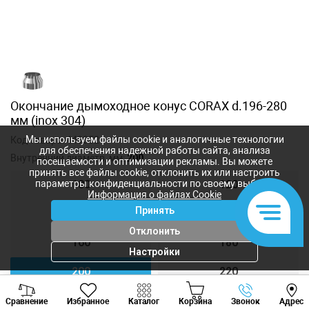
Окончание дымоходное конус CORAX d.196-280
мм (inox 304)
Мы используем файлы cookie и аналогичные технологии
Код товара:
449352
для обеспечения надежной работы сайта, анализа
Внутренний диаметр, мм:
200
посещаемости и оптимизации рекламы. Вы можете
принять все файлы cookie, отклонить их или настроить
параметры конфиденциальности по своему выбору.
100
120
Информация о файлах Cookie
Принять
140
150
Отклонить
160
180
Настройки
200
220
Viber
Whatsapp
Tele
250
300
Сравнение
Избранное
Каталог
Корзина
Звонок
Адрес
+373