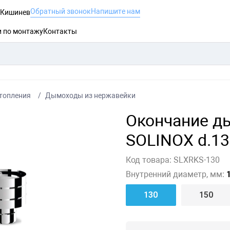
Обратный звонок
Напишите нам
, Кишинев
и по монтажу
Контакты
топления
Дымоходы из нержавейки
Окончание д
SOLINOX d.130
Код товара:
SLXRKS-130
Внутренний диаметр, мм:
1
130
150