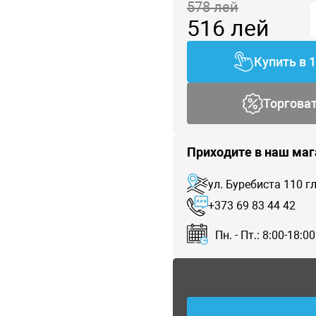
578
лей
516
лей
Купить в 
Торгова
Приходите в наш маг
ул. Буребиста 110 
+373 69 83 44 42
Пн. - Пт.: 8:00-18:00