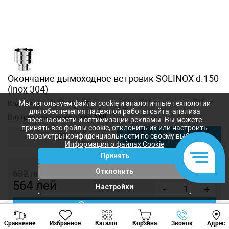
Окончание дымоходное ветровик SOLINOX d.150
(inox 304)
Мы используем файлы cookie и аналогичные технологии
Код товара:
SLXRKS-150
для обеспечения надежной работы сайта, анализа
Внутренний диаметр, мм:
150
посещаемости и оптимизации рекламы. Вы можете
принять все файлы cookie, отклонить их или настроить
параметры конфиденциальности по своему выбору.
130
150
Информация о файлах Cookie
Принять
Отклонить
632
лей
564
лей
Настройки
-
+
Купить в 1 клик
Viber
Whatsapp
Tele
Сравнение
Избранное
Каталог
Корзина
Звонок
Адрес
+373