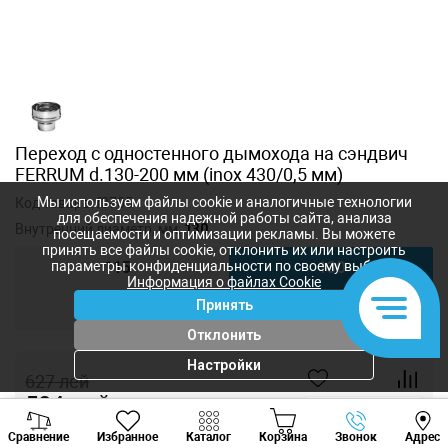
Переход с одностенного дымохода на сэндвич
FERRUM d.130-200 мм (inox 430/0,5 мм)
Мы используем файлы cookie и аналогичные технологии
Код товара:
f3705
для обеспечения надежной работы сайта, анализа
Внутренний диаметр, мм:
130
посещаемости и оптимизации рекламы. Вы можете
принять все файлы cookie, отклонить их или настроить
параметры конфиденциальности по своему выбору.
115
130
Информация о файлах Cookie
Принять
150
180
Отклонить
Настройки
627
лей
504
лей
-
+
Viber
Whatsapp
Tele
Сравнение
Избранное
Каталог
Корзина
Звонок
Адрес
+373