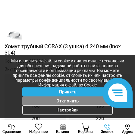
Хомут трубный CORAX (3 ушка) d.240 мм (inox
304)
Мы используем файлы cookie и аналогичные технологии
Код товара:
429288
для обеспечения надежной работы сайта, анализа
Внутренний диаметр, мм:
240
посещаемости и оптимизации рекламы. Вы можете
принять все файлы cookie, отклонить их или настроить
параметры конфиденциальности по своему выбору.
100
120
Информация о файлах Cookie
Принять
140
150
Отклонить
160
180
Настройки
200
220
Viber
Whatsapp
Tele
230
240
Сравнение
Избранное
Каталог
Корзина
Звонок
Адрес
+373