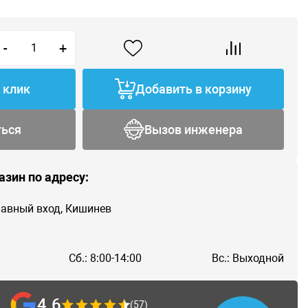
-
+
1 клик
Добавить в корзину
ться
Вызов инженера
азин по адресу:
главный вход, Кишинев
Сб.: 8:00-14:00
Вс.: Выходной
4.6
(57)