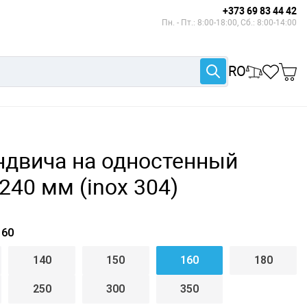
+373 69 83 44 42
Пн. - Пт.: 8:00-18:00, Сб.: 8:00-14:00
RO
ндвича на одностенный
240 мм (inox 304)
60
140
150
160
180
250
300
350