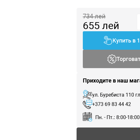
734
лей
655
лей
Купить в 
Торгова
Приходите в наш маг
ул. Буребиста 110 
+373 69 83 44 42
Пн. - Пт.: 8:00-18:00