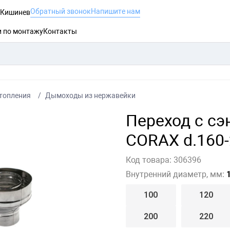
Обратный звонок
Напишите нам
, Кишинев
и по монтажу
Контакты
топления
Дымоходы из нержавейки
Переход с сэ
CORAX d.160-
Код товара:
306396
Внутренний диаметр, мм:
1
100
120
200
220