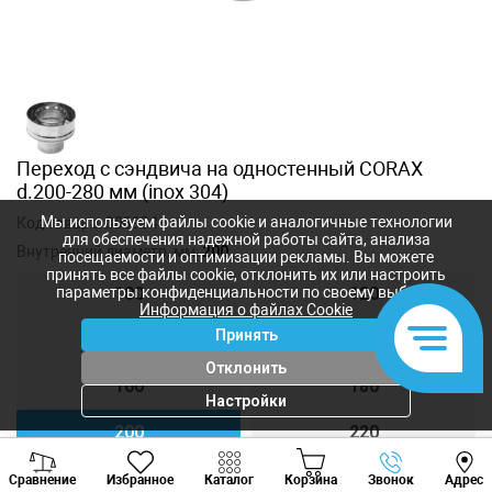
Переход с сэндвича на одностенный CORAX
d.200-280 мм (inox 304)
Мы используем файлы cookie и аналогичные технологии
Код товара:
308904
для обеспечения надежной работы сайта, анализа
Внутренний диаметр, мм:
200
посещаемости и оптимизации рекламы. Вы можете
принять все файлы cookie, отклонить их или настроить
параметры конфиденциальности по своему выбору.
100
120
Информация о файлах Cookie
Принять
140
150
Отклонить
160
180
Настройки
200
220
Viber
Whatsapp
Tele
250
300
Сравнение
Избранное
Каталог
Корзина
Звонок
Адрес
+373