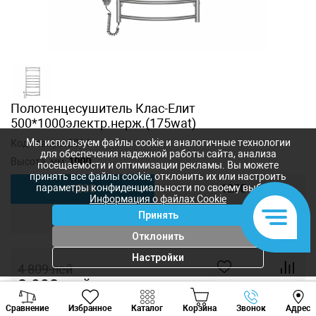
Полотенцесушитель Клас-Елит
500*1000электр.нерж.(175wat)
Мы используем файлы cookie и аналогичные технологии
Код товара:
2864
для обеспечения надежной работы сайта, анализа
Высота, мм:
1000
посещаемости и оптимизации рекламы. Вы можете
принять все файлы cookie, отклонить их или настроить
параметры конфиденциальности по своему выбору.
1000
1200
Информация о файлах Cookie
Принять
1500
Отклонить
Настройки
4 809
лей
3 993
лей
-
+
Viber
Whatsapp
Tele
Сравнение
Избранное
Каталог
Корзина
Звонок
Адрес
+373