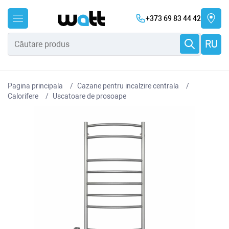
+373 69 83 44 42
RU
Pagina principala
Cazane pentru incalzire centrala
Сalorifere
Uscatoare de prosoape