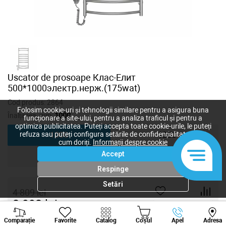
Uscator de prosoape Клас-Елит
500*1000электр.нерж.(175wat)
Cod produs:
2864
Folosim cookie-uri și tehnologii similare pentru a asigura buna
Înalțimea, mm:
1000
funcționare a site-ului, pentru a analiza traficul și pentru a
optimiza publicitatea. Puteți accepta toate cookie-urile, le puteți
refuza sau puteți configura setările de confidențialitate după
1000
1200
cum doriți.
Informații despre cookie
Accept
1500
Respinge
Setări
4 809
lei
3 993
lei
-
+
Viber
Whatsapp
Tele
Comparație
Favorite
Catalog
Coșul
Apel
Adresa
+373