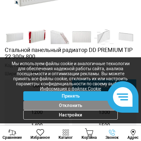
Стальной панельный радиатор DD PREMIUM TIP
22 300x 800
Мы используем файлы cookie и аналогичные технологии
Код товара:
50750
для обеспечения надежной работы сайта, анализа
Ширина, мм:
800
посещаемости и оптимизации рекламы. Вы можете
принять все файлы cookie, отклонить их или настроить
параметры конфиденциальности по своему выбору.
600
800
Информация о файлах Cookie
Принять
900
1000
Отклонить
1200
1300
Настройки
1400
1500
Viber
Whatsapp
Tele
Сравнение
Избранное
Каталог
Корзина
Звонок
Адрес
1600
1800
+373