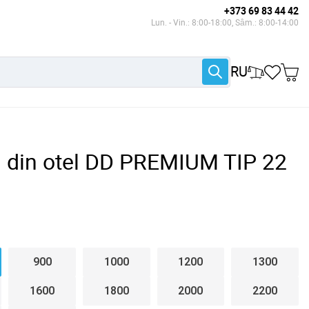
+373 69 83 44 42
Lun. - Vin.: 8:00-18:00, Sâm.: 8:00-14:00
RU
l din otel DD PREMIUM TIP 22
900
1000
1200
1300
1600
1800
2000
2200