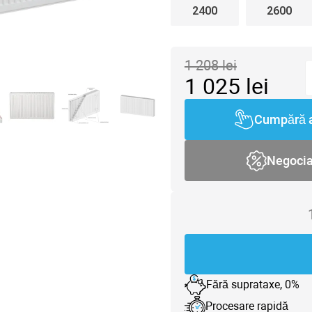
2400
2600
1 208
lei
1 025
lei
Cumpără 
Negoci
Fără suprataxe, 0%
Procesare rapidă