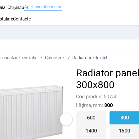
Apel invers
Scrieți-ne
ala, Chişinău
nstalare
Contacte
 incalzire centrala
Сalorifere
Radiatoare de oțel
Radiator pane
300x800
Cod produs:
50750
Lățime, mm:
800
600
800
1400
1500