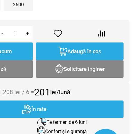
2600
-
+
acum
Adaugă în coș
ază
Solicitare inginer
201
1 208
lei /
6
=
lei/lună
În rate
Pe termen de 6 luni
Confort și siguranță