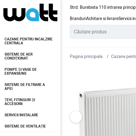
Strd. Burebista 110 intrarea princip
Branduri
Achitare si livrare
Servicii i
CAZANE PENTRU INCALZIRE
CENTRALA
SISTEME DE AER
Pagina principala
Cazane pentru
CONDIȚIONAT
POMPE ȘI VASE DE
EXPANSIUNE
SISTEME DE FILTRARE A
APEI
ȚEVI, FITINGURI ȘI
ACCESORII
SERVICII INSTALARE
SISTEME DE VENTILAȚIE