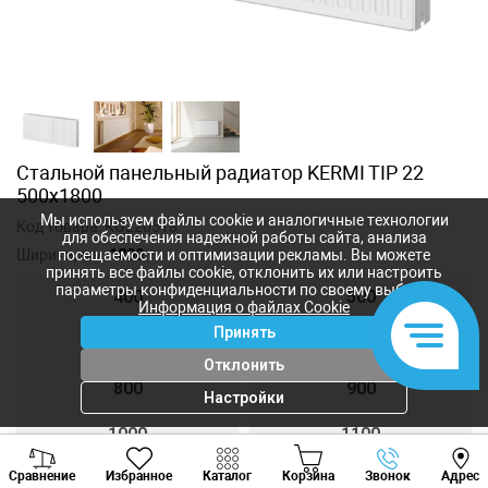
Стальной панельный радиатор KERMI TIP 22
500x1800
Мы используем файлы cookie и аналогичные технологии
Код товара:
KO220518
для обеспечения надежной работы сайта, анализа
Ширина, мм:
1800
посещаемости и оптимизации рекламы. Вы можете
принять все файлы cookie, отклонить их или настроить
параметры конфиденциальности по своему выбору.
400
500
Информация о файлах Cookie
Принять
600
700
Отклонить
800
900
Настройки
1000
1100
Viber
Whatsapp
Tele
Сравнение
Избранное
Каталог
Корзина
Звонок
Адрес
1200
1300
+373