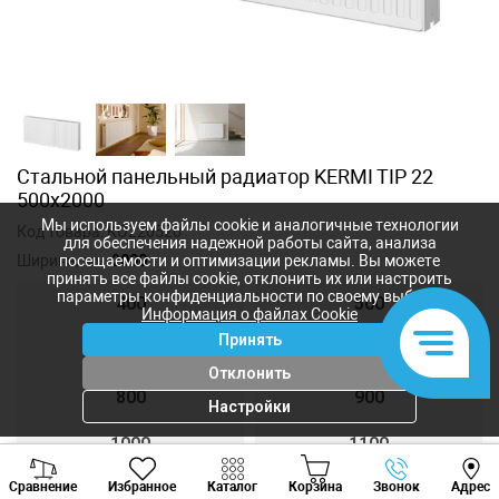
Стальной панельный радиатор KERMI TIP 22
500x2000
Мы используем файлы cookie и аналогичные технологии
Код товара:
KO220520
для обеспечения надежной работы сайта, анализа
Ширина, мм:
2000
посещаемости и оптимизации рекламы. Вы можете
принять все файлы cookie, отклонить их или настроить
параметры конфиденциальности по своему выбору.
400
500
Информация о файлах Cookie
Принять
600
700
Отклонить
800
900
Настройки
1000
1100
Viber
Whatsapp
Tele
Сравнение
Избранное
Каталог
Корзина
Звонок
Адрес
1200
1300
+373