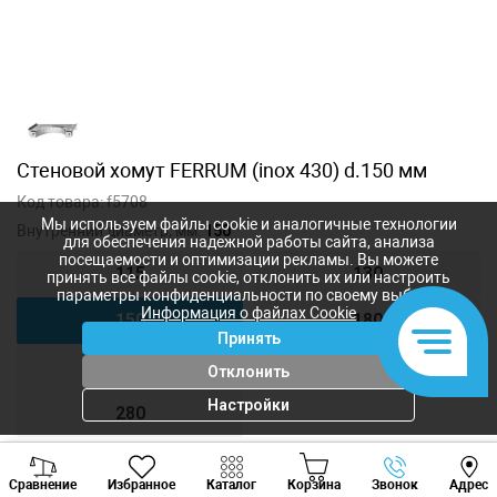
Стеновой хомут FERRUM (inox 430) d.150 мм
Код товара:
f5708
Мы используем файлы cookie и аналогичные технологии
Внутренний диаметр, мм:
150
для обеспечения надежной работы сайта, анализа
посещаемости и оптимизации рекламы. Вы можете
115
130
принять все файлы cookie, отклонить их или настроить
параметры конфиденциальности по своему выбору.
Информация о файлах Cookie
150
180
Принять
200
210
Отклонить
Настройки
280
Viber
Whatsapp
Tele
Сравнение
Избранное
Каталог
Корзина
Звонок
Адрес
388
лей
+373