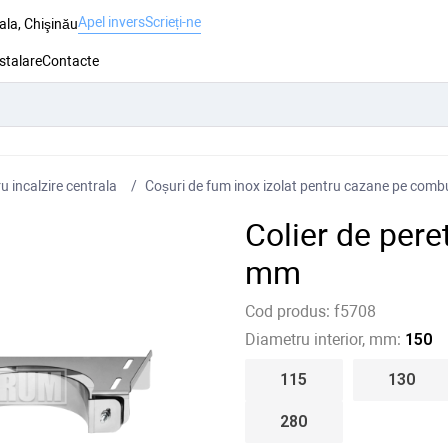
Apel invers
Scrieți-ne
ala, Chişinău
nstalare
Contacte
 incalzire centrala
Coșuri de fum inox izolat pentru cazane pe combus
Colier de per
mm
Cod produs:
f5708
Diametru interior, mm:
150
115
130
280