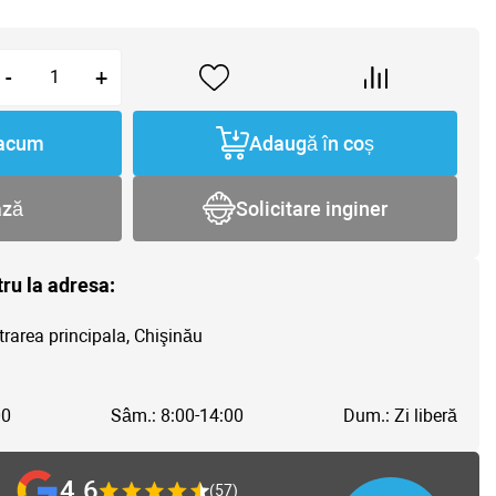
-
+
acum
Adaugă în coș
ază
Solicitare inginer
tru la adresa:
trarea principala, Chişinău
00
Sâm.: 8:00-14:00
Dum.: Zi liberă
4.6
(57)