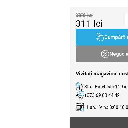
388
lei
311
lei
Cumpără 
Negoci
Vizitați magazinul nos
Strd. Burebista 110 in
+373 69 83 44 42
Lun. - Vin.: 8:00-18: