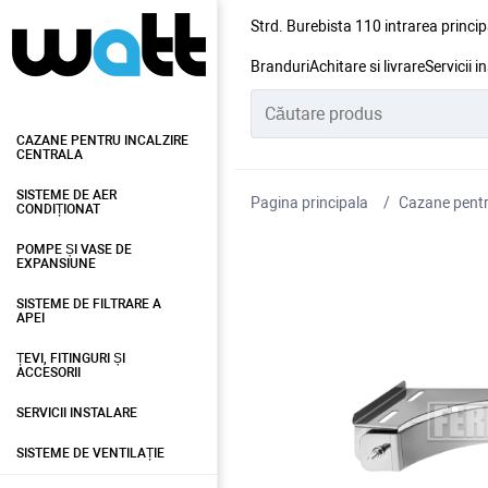
Strd. Burebista 110 intrarea princip
Branduri
Achitare si livrare
Servicii i
CAZANE PENTRU INCALZIRE
CENTRALA
SISTEME DE AER
Pagina principala
Cazane pentru
CONDIȚIONAT
POMPE ȘI VASE DE
EXPANSIUNE
SISTEME DE FILTRARE A
APEI
ȚEVI, FITINGURI ȘI
ACCESORII
SERVICII INSTALARE
SISTEME DE VENTILAȚIE