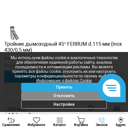
Тройник дымоходный 45° FERRUM d.115 мм (inox
430/0,5 мм)
Мы используем файлы cookie и аналогичные технологии
Код товара:
f4603
для обеспечения надежной работы сайта, анализа
Внутренний диаметр, мм:
115
посещаемости и оптимизации рекламы. Вы можете
принять все файлы cookie, отклонить их или настроить
параметры конфиденциальности по своему выбору.
115
130
Информация о файлах Cookie
Принять
150
Отклонить
Настройки
748
лей
601
лей
-
+
Viber
Whatsapp
Tele
Сравнение
Избранное
Каталог
Корзина
Звонок
Адрес
+373