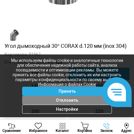
Угол дымоходный 30° CORAX d.120 мм (inox 304)
Код товара:
91962
Мы используем файлы cookie и аналогичные технологии
Внутренний диаметр, мм:
120
для обеспечения надежной работы сайта, анализа
посещаемости и оптимизации рекламы. Вы можете
100
120
принять все файлы cookie, отклонить их или настроить
параметры конфиденциальности по своему выбору.
Информация о файлах Cookie
140
150
Принять
160
180
Отклонить
Настройки
200
220
250
300
Viber
Whatsapp
Tele
Сравнение
Избранное
Каталог
Корзина
Звонок
Адрес
+373