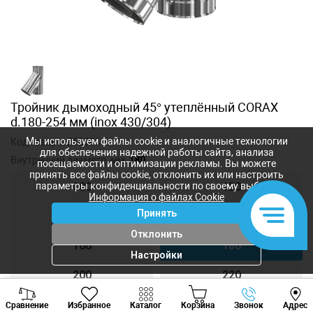
Тройник дымоходный 45° утеплённый CORAX
d.180-254 мм (inox 430/304)
Мы используем файлы cookie и аналогичные технологии
Код товара:
262506
для обеспечения надежной работы сайта, анализа
Внутренний диаметр, мм:
180
посещаемости и оптимизации рекламы. Вы можете
принять все файлы cookie, отклонить их или настроить
параметры конфиденциальности по своему выбору.
100
120
Информация о файлах Cookie
Принять
140
150
Отклонить
160
180
Настройки
200
220
Viber
Whatsapp
Tele
250
300
Сравнение
Избранное
Каталог
Корзина
Звонок
Адрес
+373