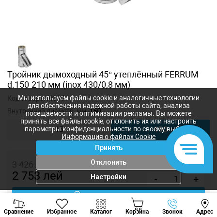
Тройник дымоходный 45° утеплённый FERRUM
d.150-210 мм (inox 430/0,8 мм)
Мы используем файлы cookie и аналогичные технологии
Код товара:
f4335
для обеспечения надежной работы сайта, анализа
Внутренний диаметр, мм:
150
посещаемости и оптимизации рекламы. Вы можете
принять все файлы cookie, отклонить их или настроить
параметры конфиденциальности по своему выбору.
115
150
Информация о файлах Cookie
Принять
Отклонить
3 426
лей
2 753
лей
Настройки
-
+
Купить в 1 клик
Viber
Whatsapp
Tele
Сравнение
Избранное
Каталог
Корзина
Звонок
Адрес
+373