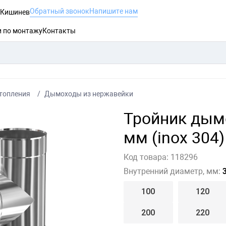
Обратный звонок
Напишите нам
, Кишинев
и по монтажу
Контакты
топления
Дымоходы из нержавейки
Тройник дым
мм (inox 304)
Код товара:
118296
Внутренний диаметр, мм:
3
100
120
200
220