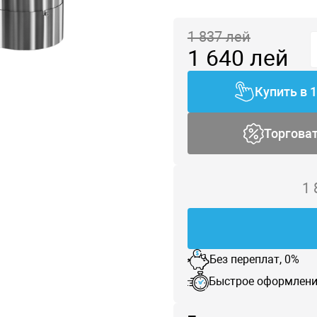
1 837
лей
1 640
лей
Купить в 
Торгова
1
Без переплат, 0%
Быстрое оформлени