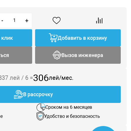
-
+
1 клик
Добавить в корзину
ться
Вызов инженера
306
 837
лей /
6
=
лей/мес.
В рассрочку
Сроком на 6 месяцев
е
Удобство и безопасность