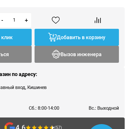
-
+
1 клик
Добавить в корзину
ться
Вызов инженера
азин по адресу:
главный вход, Кишинев
Сб.: 8:00-14:00
Вс.: Выходной
4.6
(57)