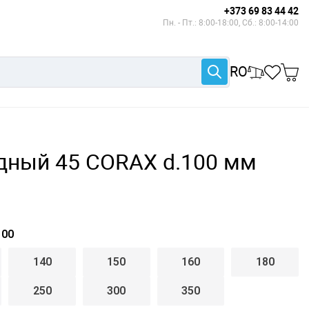
+373 69 83 44 42
Пн. - Пт.: 8:00-18:00, Сб.: 8:00-14:00
RO
дный 45 CORAX d.100 мм
00
140
150
160
180
250
300
350