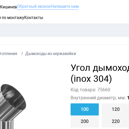
Обратный звонок
Напишите нам
, Кишинев
и по монтажу
Контакты
топления
Дымоходы из нержавейки
Угол дымохо
(inox 304)
Код товара:
75660
Внутренний диаметр, мм:
1
100
120
200
220