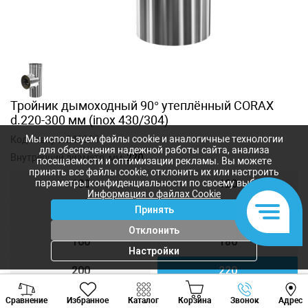
Тройник дымоходный 90° утеплённый CORAX
d.220-300 мм (inox 430/304)
Мы используем файлы cookie и аналогичные технологии
Код товара:
249966
для обеспечения надежной работы сайта, анализа
Внутренний диаметр, мм:
220
посещаемости и оптимизации рекламы. Вы можете
принять все файлы cookie, отклонить их или настроить
параметры конфиденциальности по своему выбору.
100
120
Информация о файлах Cookie
Принять
140
150
Отклонить
160
180
Настройки
200
220
Viber
Whatsapp
Tele
250
300
Сравнение
Избранное
Каталог
Корзина
Звонок
Адрес
+373