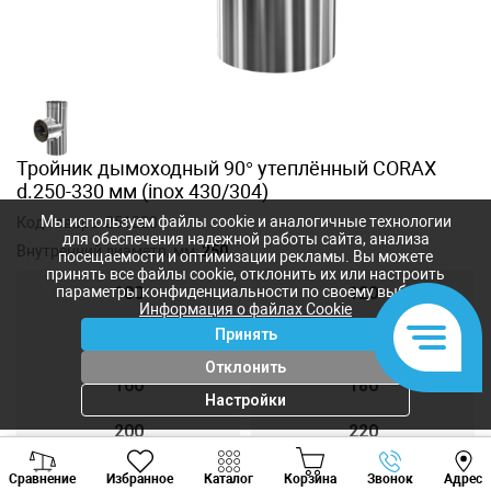
Тройник дымоходный 90° утеплённый CORAX
d.250-330 мм (inox 430/304)
Мы используем файлы cookie и аналогичные технологии
Код товара:
251220
для обеспечения надежной работы сайта, анализа
Внутренний диаметр, мм:
250
посещаемости и оптимизации рекламы. Вы можете
принять все файлы cookie, отклонить их или настроить
параметры конфиденциальности по своему выбору.
100
120
Информация о файлах Cookie
Принять
140
150
Отклонить
160
180
Настройки
200
220
Viber
Whatsapp
Tele
250
300
Сравнение
Избранное
Каталог
Корзина
Звонок
Адрес
+373