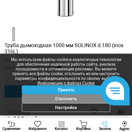
Труба дымоходная 1000 мм SOLINOX d.180 (inox
316L)
Мы используем файлы cookie и аналогичные технологии
Код товара:
SLXB1000-180(316L)
для обеспечения надежной работы сайта, анализа
Внутренний диаметр, мм:
180
посещаемости и оптимизации рекламы. Вы можете
принять все файлы cookie, отклонить их или настроить
параметры конфиденциальности по своему выбору.
130
150
Информация о файлах Cookie
Принять
180
200
Отклонить
Настройки
1 221
лей
1 090
лей
-
+
Viber
Whatsapp
Tele
Сравнение
Избранное
Каталог
Корзина
Звонок
Адрес
+373