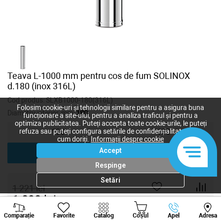
Teava L-1000 mm pentru cos de fum SOLINOX
d.180 (inox 316L)
Cod produs:
SLXB1000-180(316L)
Folosim cookie-uri și tehnologii similare pentru a asigura buna
Diametru interior, mm:
180
funcționare a site-ului, pentru a analiza traficul și pentru a
optimiza publicitatea. Puteți accepta toate cookie-urile, le puteți
refuza sau puteți configura setările de confidențialitate după
130
150
cum doriți.
Informații despre cookie
Accept
180
200
Respinge
Setări
1 221
lei
1 090
lei
-
+
Viber
Whatsapp
Tele
Comparație
Favorite
Catalog
Coșul
Apel
Adresa
+373