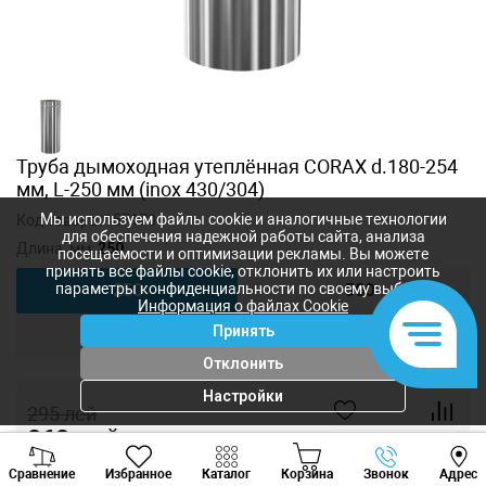
Труба дымоходная утеплённая CORAX d.180-254
мм, L-250 мм (inox 430/304)
Мы используем файлы cookie и аналогичные технологии
Код товара:
157170
для обеспечения надежной работы сайта, анализа
Длина, мм:
250
посещаемости и оптимизации рекламы. Вы можете
принять все файлы cookie, отклонить их или настроить
параметры конфиденциальности по своему выбору.
250
500
Информация о файлах Cookie
Принять
1000
Отклонить
Настройки
295
лей
263
лей
-
+
Viber
Whatsapp
Tele
Сравнение
Избранное
Каталог
Корзина
Звонок
Адрес
+373