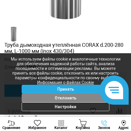
Труба дымоходная утеплённая CORAX d.200-280
мм, L-1000 мм (inox 430/304)
Мы используем файлы cookie и аналогичные технологии
Код товара:
188520
для обеспечения надежной работы сайта, анализа
Длина, мм:
1000
посещаемости и оптимизации рекламы. Вы можете
принять все файлы cookie, отклонить их или настроить
параметры конфиденциальности по своему выбору.
250
500
Информация о файлах Cookie
Принять
1000
Отклонить
Настройки
1 277
лей
1 140
лей
-
+
Viber
Whatsapp
Tele
Сравнение
Избранное
Каталог
Корзина
Звонок
Адрес
+373