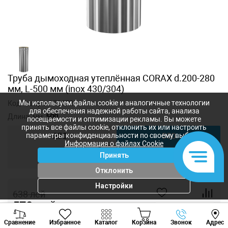
Труба дымоходная утеплённая CORAX d.200-280
мм, L-500 мм (inox 430/304)
Мы используем файлы cookie и аналогичные технологии
Код товара:
173472
для обеспечения надежной работы сайта, анализа
Длина, мм:
500
посещаемости и оптимизации рекламы. Вы можете
принять все файлы cookie, отклонить их или настроить
параметры конфиденциальности по своему выбору.
250
500
Информация о файлах Cookie
Принять
1000
Отклонить
Настройки
638
лей
570
лей
-
+
Viber
Whatsapp
Tele
Сравнение
Избранное
Каталог
Корзина
Звонок
Адрес
+373