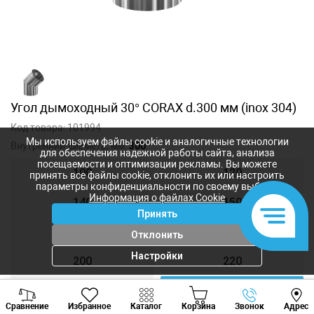
Угол дымоходный 30° CORAX d.300 мм (inox 304)
Код товара:
101994
Мы используем файлы cookie и аналогичные технологии
Внутренний диаметр, мм:
300
для обеспечения надежной работы сайта, анализа
посещаемости и оптимизации рекламы. Вы можете
100
120
принять все файлы cookie, отклонить их или настроить
параметры конфиденциальности по своему выбору.
Информация о файлах Cookie
140
150
Принять
160
180
Отклонить
Настройки
200
220
250
300
Viber
Whatsapp
Tele
Сравнение
Избранное
Каталог
Корзина
Звонок
Адрес
+373