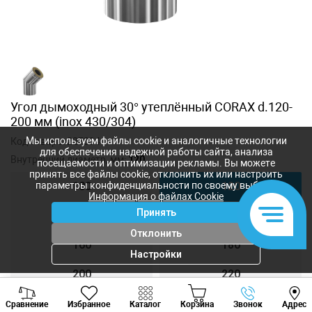
Угол дымоходный 30° утеплённый CORAX d.120-
200 мм (inox 430/304)
Мы используем файлы cookie и аналогичные технологии
Код товара:
227394
для обеспечения надежной работы сайта, анализа
Внутренний диаметр, мм:
120
посещаемости и оптимизации рекламы. Вы можете
принять все файлы cookie, отклонить их или настроить
параметры конфиденциальности по своему выбору.
100
120
Информация о файлах Cookie
Принять
140
150
Отклонить
160
180
Настройки
200
220
Viber
Whatsapp
Tele
250
300
Сравнение
Избранное
Каталог
Корзина
Звонок
Адрес
+373