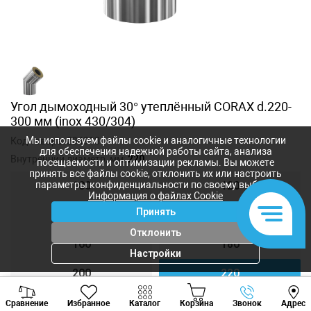
Угол дымоходный 30° утеплённый CORAX d.220-
300 мм (inox 430/304)
Мы используем файлы cookie и аналогичные технологии
Код товара:
234918
для обеспечения надежной работы сайта, анализа
Внутренний диаметр, мм:
220
посещаемости и оптимизации рекламы. Вы можете
принять все файлы cookie, отклонить их или настроить
параметры конфиденциальности по своему выбору.
100
120
Информация о файлах Cookie
Принять
140
150
Отклонить
160
180
Настройки
200
220
Viber
Whatsapp
Tele
250
300
Сравнение
Избранное
Каталог
Корзина
Звонок
Адрес
+373