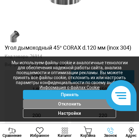
Угол дымоходный 45° CORAX d.120 мм (inox 304)
Код товара:
76914
Мы используем файлы cookie и аналогичные технологии
Внутренний диаметр, мм:
120
для обеспечения надежной работы сайта, анализа
посещаемости и оптимизации рекламы. Вы можете
100
120
принять все файлы cookie, отклонить их или настроить
параметры конфиденциальности по своему выбору.
Информация о файлах Cookie
140
150
Принять
160
180
Отклонить
Настройки
200
220
250
300
Viber
Whatsapp
Tele
Сравнение
Избранное
Каталог
Корзина
Звонок
Адрес
+373