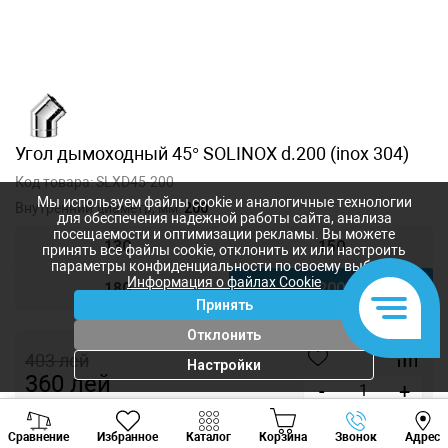
Угол дымоходный 45° SOLINOX d.200 (inox 304)
Код товара:
SLXD45-200
Мы используем файлы cookie и аналогичные технологии
Внутренний диаметр, мм:
200
для обеспечения надежной работы сайта, анализа
посещаемости и оптимизации рекламы. Вы можете
130
150
принять все файлы cookie, отклонить их или настроить
параметры конфиденциальности по своему выбору.
Информация о файлах Cookie
180
200
Принять
Отклонить
403
лей
Настройки
360
лей
-
+
Viber
Whatsapp
Tele
Купить в 1 клик
Сравнение
Избранное
Каталог
Корзина
Звонок
Адрес
+373