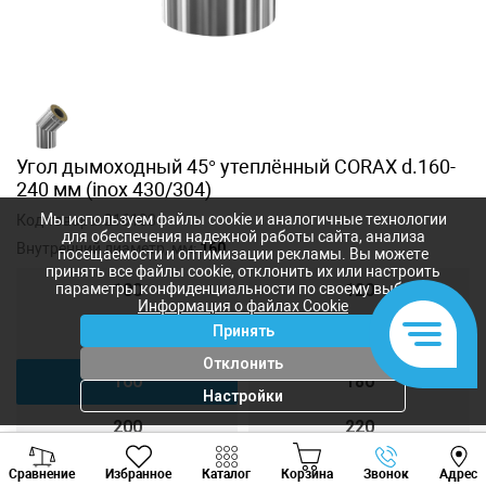
Угол дымоходный 45° утеплённый CORAX d.160-
240 мм (inox 430/304)
Мы используем файлы cookie и аналогичные технологии
Код товара:
216108
для обеспечения надежной работы сайта, анализа
Внутренний диаметр, мм:
160
посещаемости и оптимизации рекламы. Вы можете
принять все файлы cookie, отклонить их или настроить
параметры конфиденциальности по своему выбору.
100
120
Информация о файлах Cookie
Принять
140
150
Отклонить
160
180
Настройки
200
220
Viber
Whatsapp
Tele
250
300
Сравнение
Избранное
Каталог
Корзина
Звонок
Адрес
+373