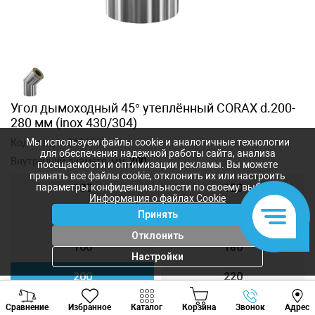
Угол дымоходный 45° утеплённый CORAX d.200-
280 мм (inox 430/304)
Мы используем файлы cookie и аналогичные технологии
Код товара:
2186166
для обеспечения надежной работы сайта, анализа
Внутренний диаметр, мм:
200
посещаемости и оптимизации рекламы. Вы можете
принять все файлы cookie, отклонить их или настроить
параметры конфиденциальности по своему выбору.
100
120
Информация о файлах Cookie
Принять
140
150
Отклонить
160
180
Настройки
200
220
Viber
Whatsapp
Tele
250
300
Сравнение
Избранное
Каталог
Корзина
Звонок
Адрес
+373