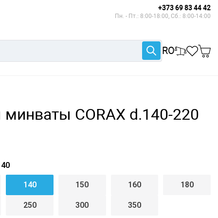
+373 69 83 44 42
Пн. - Пт.: 8:00-18:00, Сб.: 8:00-14:00
RO
я минваты CORAX d.140-220
40
140
150
160
180
250
300
350