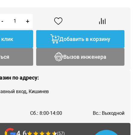
-
+
1 клик
Добавить в корзину
ться
Вызов инженера
азин по адресу:
главный вход, Кишинев
Сб.: 8:00-14:00
Вс.: Выходной
4.6
(57)