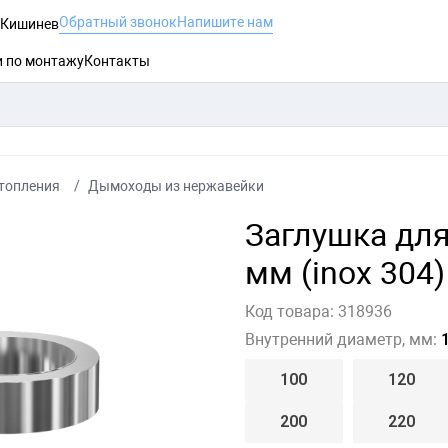
Обратный звонок
Напишите нам
, Кишинев
и по монтажу
Контакты
топления
Дымоходы из нержавейки
Заглушка дл
мм (inox 304)
Код товара:
318936
Внутренний диаметр, мм:
1
100
120
200
220