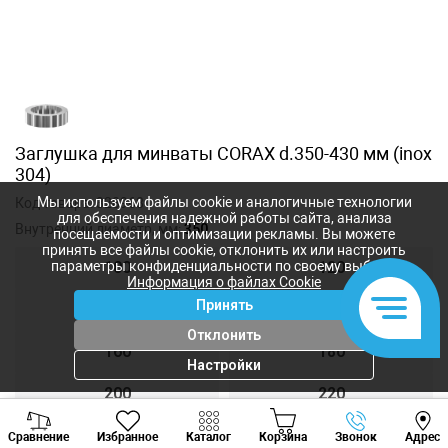
Заглушка для минваты CORAX d.350-430 мм (inox
304)
Мы используем файлы cookie и аналогичные технологии
Код товара:
328968
для обеспечения надежной работы сайта, анализа
Внутренний диаметр, мм:
350
посещаемости и оптимизации рекламы. Вы можете
принять все файлы cookie, отклонить их или настроить
параметры конфиденциальности по своему выбору.
100
120
Информация о файлах Cookie
Принять
140
150
Отклонить
160
180
Настройки
200
220
Viber
Whatsapp
Tele
250
300
Сравнение
Избранное
Каталог
Корзина
Звонок
Адрес
+373