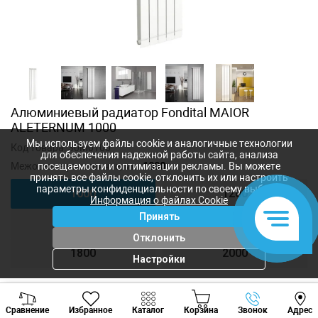
Алюминиевый радиатор Fondital MAIOR
ALETERNUM 1000
Мы используем файлы cookie и аналогичные технологии
Код товара:
30M0100
для обеспечения надежной работы сайта, анализа
Межосевое расстояние, мм:
1000
посещаемости и оптимизации рекламы. Вы можете
принять все файлы cookie, отклонить их или настроить
параметры конфиденциальности по своему выбору.
1000
1200
Информация о файлах Cookie
Принять
1400
1600
Отклонить
1800
2000
Настройки
Viber
Whatsapp
Tele
2 099
лей
Сравнение
Избранное
Каталог
Корзина
Звонок
Адрес
+373