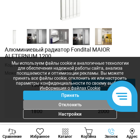
Алюминиевый радиатор Fondital MAIOR
ALETERNUM 1200
Мы используем файлы cookie и аналогичные технологии
Код товара:
30M0120
для обеспечения надежной работы сайта, анализа
Межосевое расстояние, мм:
1200
посещаемости и оптимизации рекламы. Вы можете
принять все файлы cookie, отклонить их или настроить
параметры конфиденциальности по своему выбору.
1000
1200
Информация о файлах Cookie
Принять
1400
1600
Отклонить
1800
2000
Настройки
Viber
Whatsapp
Tele
2 197
лей
Сравнение
Избранное
Каталог
Корзина
Звонок
Адрес
+373