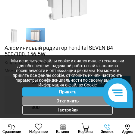
Алюминиевый радиатор Fondital SEVEN B4
500/100, 156.5W
Мы используем файлы cookie и аналогичные технологии
Код товара:
30SB4500
для обеспечения надежной работы сайта, анализа
Межосевое расстояние, мм:
500
посещаемости и оптимизации рекламы. Вы можете
принять все файлы cookie, отклонить их или настроить
параметры конфиденциальности по своему выбору.
350
500
Информация о файлах Cookie
Принять
600
700
Отклонить
800
Настройки
Viber
Whatsapp
Tele
430
лей
Сравнение
Избранное
Каталог
Корзина
Звонок
Адрес
+373