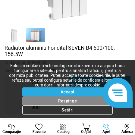
Radiator aluminiu Fondital SEVEN B4 500/100,
156.5W
Cod produs:
30SB4500
Folosim cookie-uri și tehnologii similare pentru a asigura buna
Distanta intre axe, mm:
500
funcționare a site-ului, pentru a analiza traficul și pentru a
optimiza publicitatea. Puteți accepta toate cookie-urile, le puteți
refuza sau puteți configura setările de confidențialitate după
350
500
cum doriți.
Informații despre cookie
Accept
600
700
Respinge
800
Setări
Viber
Whatsapp
Tele
430
lei
Comparație
Favorite
Catalog
Coșul
Apel
Adresa
+373