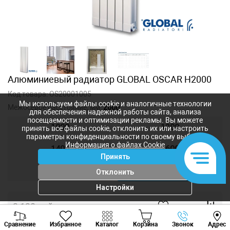
Алюминиевый радиатор GLOBAL OSCAR H2000
Код товара:
OS20001005
Мы используем файлы cookie и аналогичные технологии
Межосевое расстояние, мм:
2000
для обеспечения надежной работы сайта, анализа
посещаемости и оптимизации рекламы. Вы можете
1000
1200
принять все файлы cookie, отклонить их или настроить
параметры конфиденциальности по своему выбору.
Информация о файлах Cookie
1400
1600
Принять
1800
2000
Отклонить
Настройки
3 130
лей
Viber
Whatsapp
Tele
2 739
лей
-
+
Сравнение
Избранное
Каталог
Корзина
Звонок
Адрес
+373