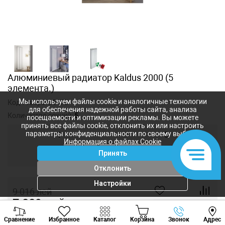
Алюминиевый радиатор Kaldus 2000 (5
элемента.)
Мы используем файлы cookie и аналогичные технологии
Код товара:
89475
для обеспечения надежной работы сайта, анализа
Количество секций:
5
посещаемости и оптимизации рекламы. Вы можете
принять все файлы cookie, отклонить их или настроить
параметры конфиденциальности по своему выбору.
1
3
Информация о файлах Cookie
Принять
4
5
Отклонить
Настройки
9 016
лей
7 889
лей
-
+
Viber
Whatsapp
Tele
Сравнение
Избранное
Каталог
Корзина
Звонок
Адрес
+373