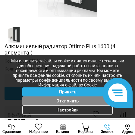
Алюминиевый радиатор Ottimo Plus 1600 (4
элемента.)
Мы используем файлы cookie и аналогичные технологии
Код товара:
87986
для обеспечения надежной работы сайта, анализа
Количество секций:
4
посещаемости и оптимизации рекламы. Вы можете
принять все файлы cookie, отклонить их или настроить
параметры конфиденциальности по своему выбору.
1
3
Информация о файлах Cookie
Принять
4
5
Отклонить
Настройки
8 579
лей
7 507
лей
-
+
Viber
Whatsapp
Tele
Сравнение
Избранное
Каталог
Корзина
Звонок
Адрес
+373