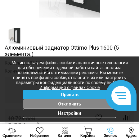
Алюминиевый радиатор Ottimo Plus 1600 (5
элемента.)
Мы используем файлы cookie и аналогичные технологии
Код товара:
89478
для обеспечения надежной работы сайта, анализа
Количество секций:
5
посещаемости и оптимизации рекламы. Вы можете
принять все файлы cookie, отклонить их или настроить
параметры конфиденциальности по своему выбору.
1
3
Информация о файлах Cookie
Принять
4
5
Отклонить
Настройки
10 724
лей
9 384
лей
-
+
Viber
Whatsapp
Tele
Сравнение
Избранное
Каталог
Корзина
Звонок
Адрес
+373