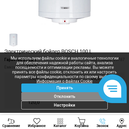
Электрический бойлер BOSCH 100 L
Мы используем файлы cookie и аналогичные технологии
Гарантия 2 года
Код товара:
85787
для обеспечения надежной работы сайта, анализа
Емкость, л:
100,0
посещаемости и оптимизации рекламы. Вы можете
принять все файлы cookie, отклонить их или настроить
параметры конфиденциальности по своему выбору.
30,0
50,0
Информация о файлах Cookie
Принять
80,0
100,0
Отклонить
120,0
Настройки
Viber
Whatsapp
Tele
6 922
лей
Сравнение
Избранное
Каталог
Корзина
Звонок
Адрес
+373